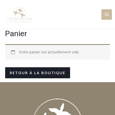
Aller
MA
au
ME
contenu
Panier
Votre panier est actuellement vide.
RETOUR À LA BOUTIQUE