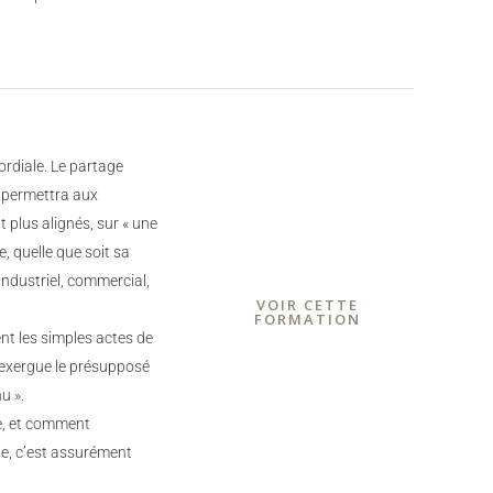
ordiale. Le partage
 permettra aux
 plus alignés, sur « une
 quelle que soit sa
 industriel, commercial,
VOIR CETTE
FORMATION
ent les simples actes de
 exergue le présupposé
u ».
e, et comment
pe, c’est assurément