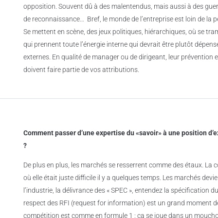
opposition. Souvent dû à des malentendus, mais aussi à des guerr
de reconnaissance… Bref, le monde de l’entreprise est loin de la p
Se mettent en scène, des jeux politiques, hiérarchiques, où se tr
qui prennent toute l’énergie interne qui devrait être plutôt dépen
externes. En qualité de manager ou de dirigeant, leur prévention
doivent faire partie de vos attributions.
Comment passer d’une expertise du «savoir» à une position d’e
?
De plus en plus, les marchés se resserrent comme des étaux. La c
où elle était juste difficile il y a quelques temps. Les marchés dev
l’industrie, la délivrance des « SPEC », entendez la spécification d
respect des RFI (request for information) est un grand moment de
compétition est comme en formule 1 : ça se joue dans un moucho