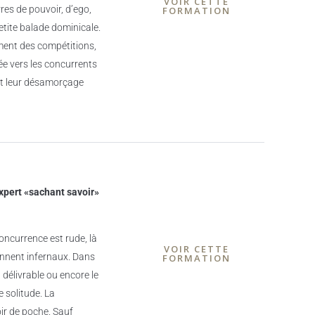
VOIR CETTE
es de pouvoir, d’ego,
FORMATION
etite balade dominicale.
ament des compétitions,
sée vers les concurrents
 et leur désamorçage
xpert «sachant savoir»
oncurrence est rude, là
VOIR CETTE
iennent infernaux. Dans
FORMATION
u délivrable ou encore le
 solitude. La
ir de poche. Sauf