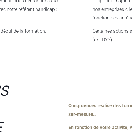
ement, nous demandons aux
La grande majorité
ec notre référent handicap :
nos entreprises cli
fonction des aména
e début de la formation.
Certaines actions 
(ex : DYS)
S
Congruences réalise des form
sur-mesure…
E
En fonction de votre activité, 