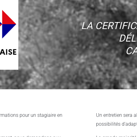
LA CERTIFIC
DÉL
CA
mations pour un stagiaire en
Un entretien sera a
possibilités d’adap