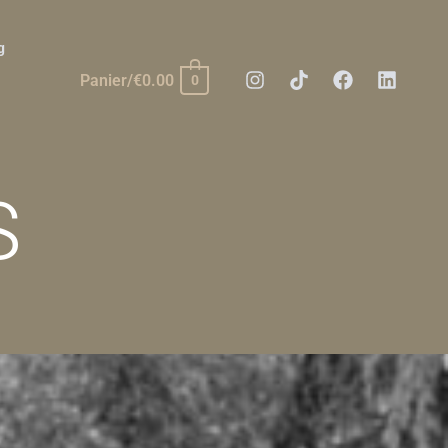
g
Panier/
€
0.00
0
S